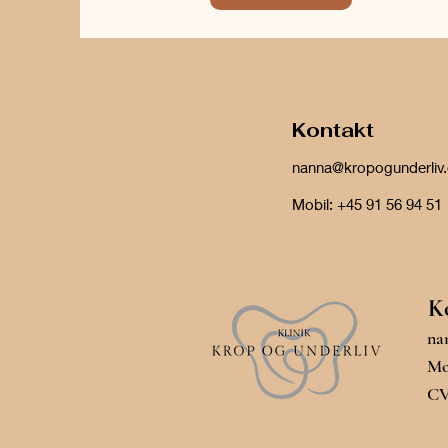
Kontakt
nanna@kropogunderliv
Mobil: +45 91 56 94 51
K
na
Mob
CV