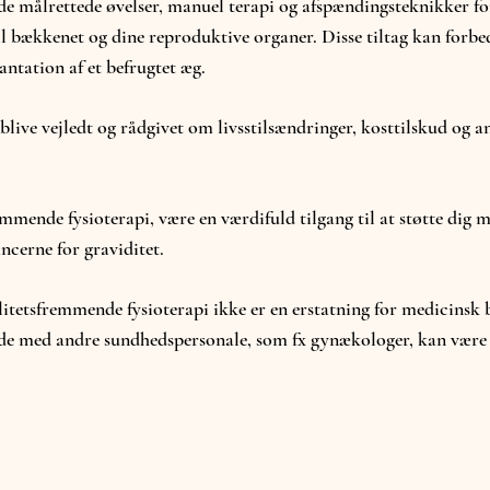
lde målrettede øvelser, manuel terapi og afspændingsteknikker f
 bækkenet og dine reproduktive organer. Disse tiltag kan forbe
antation af et befrugtet æg.
live vejledt og rådgivet om livsstilsændringer, kosttilskud og a
mende fysioterapi, være en værdifuld tilgang til at støtte dig me
ncerne for graviditet.
ilitetsfremmende fysioterapi ikke er en erstatning for medicinsk
 med andre sundhedspersonale, som fx gynækologer, kan være a