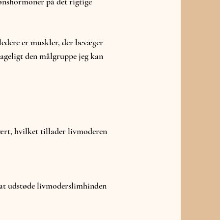
kønshormoner på det rigtige
ledere er muskler, der bevæger
sageligt den målgruppe jeg kan
ært, hvilket tillader livmoderen
 at udstøde livmoderslimhinden