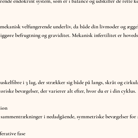
erende endokrint system, som er i balance og udskiller de rette 
 mekanisk velfungerende underliv, da både din livmoder og ægge
liggøre befrugtning og graviditet.
Mekanisk infertilitet er hoved
elfibre i 3 lag, der strækker sig både på langs, skråt og cirkul
riske bevægelser, der varierer alt efter, hvor du er i din cyklus.
tion
ge sammentrækninger i nedadgående, symmetriske bevægelser for
ferative fase