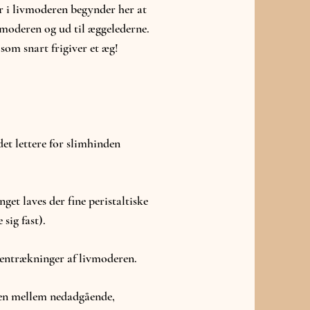
r i livmoderen begynder her at
vmoderen og ud til æggelederne.
om snart frigiver et æg!
et lettere for slimhinden
get laves der fine peristaltiske
sig fast).
mentrækninger af livmoderen.
len mellem nedadgående,