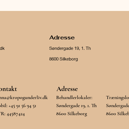
Adresse
.dk
Søndergade 19, 1. Th
8600 Silkeborg
ontakt
Adresse
nna@kropogunderliv.dk
Behandlerlokaler:
Træningslo
il: +45 91 56 94 51
Søndergade 19, 1. Th
Søndergade
R: 44587424
8600 Silkeborg
8600 Silke