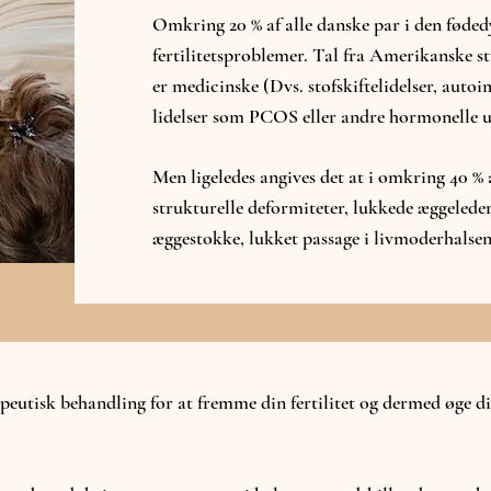
Omkring 20 % af alle danske par i den føded
fertilitetsproblemer. Tal fra Amerikanske stu
er medicinske (Dvs. stofskiftelidelser, auto
lidelser som PCOS eller andre hormonelle u
Men ligeledes angives det at i omkring 40 % a
strukturelle deformiteter, lukkede æggeled
æggestokke, lukket passage i livmoderhalse
apeutisk behandling for at fremme din fertilitet og dermed øge d