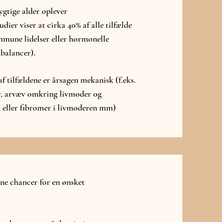
ygtige alder oplever
dier viser at cirka 40% af alle tilfælde
immune lidelser eller hormonelle
balancer).
f tilfældene er årsagen mekanisk (f.eks.
er, arvæv omkring livmoder og
n eller fibromer i livmoderen mm)
ine chancer for en ønsket