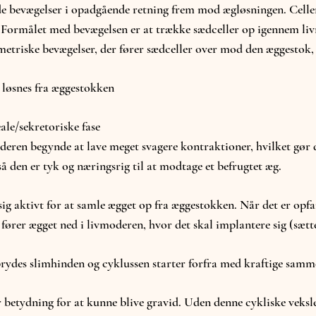
e bevægelser i opadgående retning frem mod ægløsningen. Celle
. Formålet med bevægelsen er at trække sædceller op igennem li
riske bevægelser, der fører sædceller over mod den æggestok, s
 løsnes fra æggestokken
ale/sekretoriske fase
deren begynde at lave meget svagere kontraktioner, hvilket gør d
så den er tyk og næringsrig til at modtage et befrugtet æg.
ig aktivt for at samle ægget op fra æggestokken. Når det er opfan
fører ægget ned i livmoderen, hvor det skal implantere sig (sætte 
brydes slimhinden og cyklussen starter forfra med kraftige sam
r betydning for at kunne blive gravid. Uden denne cykliske veks