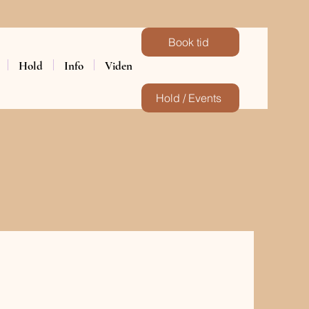
Book tid
Hold
Info
Viden
Hold / Events