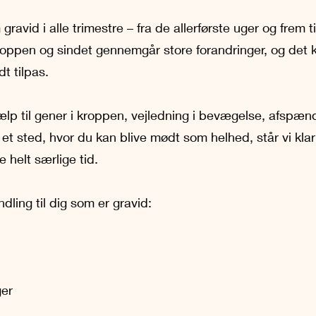
vid i alle trimestre – fra de allerførste uger og frem ti
roppen og sindet gennemgår store forandringer, og det kræ
t tilpas.
ælp til gener i kroppen, vejledning i bevægelse, afspæn
 et sted, hvor du kan blive mødt som helhed, står vi klar t
helt særlige tid.
ndling til dig som er gravid:
er