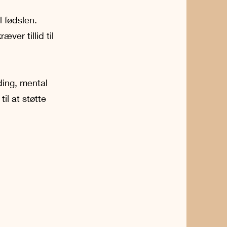
l fødslen.
ver tillid til
ding, mental
il at støtte