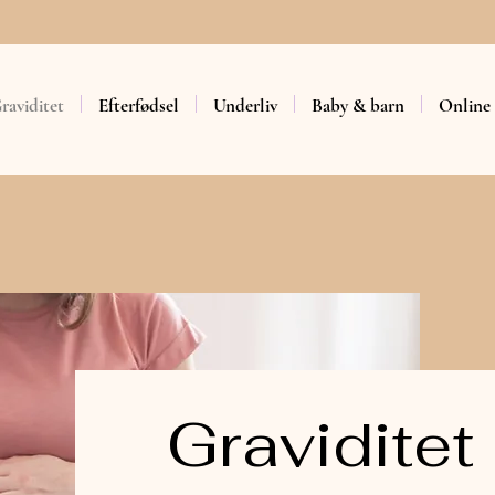
raviditet
Efterfødsel
Underliv
Baby & barn
Online
Graviditet