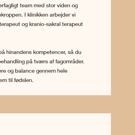
rfagligt team med stor viden og
ekroppen. I klinikken arbejder vi
terapeut og kranio-sakral terapeut
på hinandens kompetencer, så du
 behandling på tværs af fagområder.
være og balance gennem hele
em til fødslen.