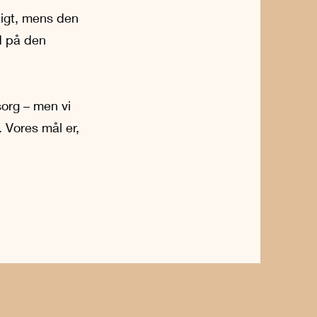
ligt, mens den
d på den
sorg – men vi
. Vores mål er,