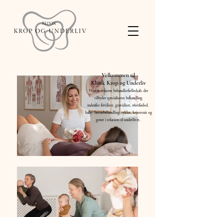
Velkommen til
Klinik Krop og Underliv
Vi er et erfarent behandlerfælleskab, der
tilbyder specialiseret behandling
indenfor
fertilitet, graviditet, efte
rfødsel
,
baby- børnebehandling, cyklus,
kejsersnit og
gener i relation til underlivet.