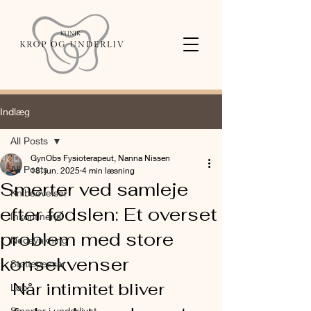
Indlæg
All Posts
GynObs Fysioterapeut, Nanna Nissen
All Posts
18. jun. 2025
4 min læsning
Smerter ved samleje
Knibeøvelser
efter fødslen: Et overset
Inkontinens
problem med store
Nedsynkning
konsekvenser
Støttepessar
Når intimitet bliver 
Løb
Smerter i underlivet