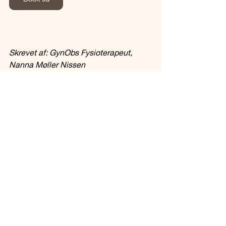
Skrevet af: GynObs Fysioterapeut, 
Nanna Møller Nissen
Klinikejer af Klinik Krop og Underliv
Referencer
Geller, E. J., Pierce, L. M., & 
Goldfarb, A. M. (2023). 
Postpartum 
and lactation-related genitourinary 
symptoms: A systematic review
. 
Sexual Medicine Reviews, 12(3), 
279–292. 
https://doi.org/10.1016/j.sxmr.2023.
02.001