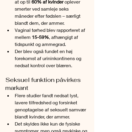
at op til 
60% af kvinder
 oplever 
smerter ved samleje seks 
måneder efter fødslen – særligt 
blandt dem, der ammer.
Vaginal tørhed blev rapporteret af 
mellem 
15-59%
, afhængigt af 
tidspunkt og ammegrad.
Der blev også fundet en høj 
forekomst af urininkontinens og 
nedsat kontrol over blæren.
Seksuel funktion påvirkes 
markant
Flere studier fandt nedsat lyst, 
lavere tilfredshed og forsinket 
genoptagelse af seksuelt samvær 
blandt kvinder, der ammer.
Det skyldes ikke kun de fysiske 
symptomer, men også psykiske og 