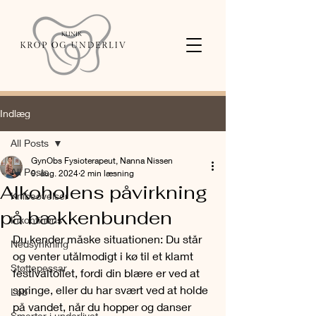
Indlæg
All Posts
GynObs Fysioterapeut, Nanna Nissen
All Posts
9. aug. 2024
2 min læsning
Alkoholens påvirkning
Knibeøvelser
på bækkenbunden
Inkontinens
Du kender måske situationen: Du står 
Nedsynkning
og venter utålmodigt i kø til et klamt 
Støttepessar
festivaltoilet, fordi din blære er ved at 
springe, eller du har svært ved at holde 
Løb
på vandet, når du hopper og danser 
Smerter i underlivet