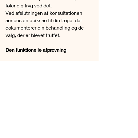
føler dig tryg ved det.
Ved afslutningen af konsultationen 
sendes en epikrise til din læge, der 
dokumenterer din behandling og de 
valg, der er blevet truffet.
Den funktionelle afprøvning
Når pessaret er placeret, vil vi 
evaluere, om det lindrer dine 
symptomer, og om det sidder godt. Det 
er normalt at mærke lidt i skeden de 
første 24 timer, men det skal ikke være 
smertefuldt. Vi vil også teste, hvordan 
pessaret fungerer under forskellige 
dagligdags bevægelser og aktiviteter 
som host, nys, hop og squat for at 
sikre, at det er effektivt.