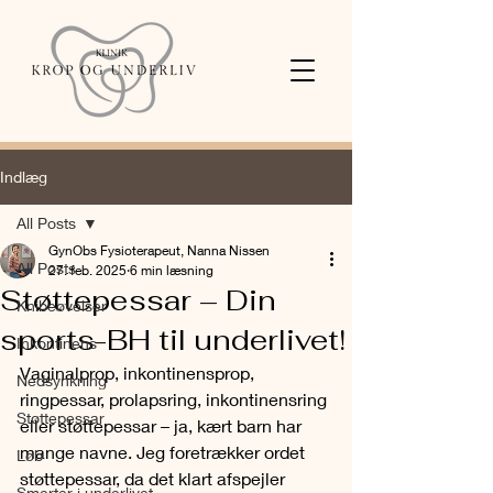
Indlæg
All Posts
GynObs Fysioterapeut, Nanna Nissen
All Posts
27. feb. 2025
6 min læsning
Støttepessar – Din
Knibeøvelser
sports-BH til underlivet!
Inkontinens
Vaginalprop, inkontinensprop, 
Nedsynkning
ringpessar, prolapsring, inkontinensring 
Støttepessar
eller støttepessar – ja, kært barn har 
mange navne. Jeg foretrækker ordet 
Løb
støttepessar, da det klart afspejler 
Smerter i underlivet